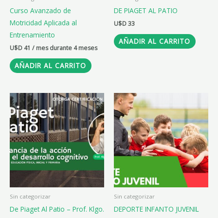
Curso Avanzado de
DE PIAGET AL PATIO
Motricidad Aplicada al
U$D
33
Entrenamiento
AÑADIR AL CARRITO
U$D
41
/ mes durante 4 meses
AÑADIR AL CARRITO
Sin categorizar
Sin categorizar
De Piaget Al Patio – Prof. Klgo.
DEPORTE INFANTO JUVENIL