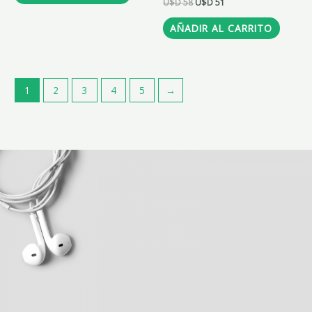
U$D
58
U$D
51
AÑADIR AL CARRITO
1
2
3
4
5
→