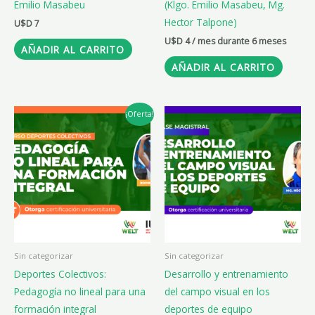
Emilio Masabeu
(Klgo. Emilio Masabeu, Mg.
Hector Talpone)
U$D
7
U$D
4
/ mes durante 6 meses
AÑADIR AL CARRITO
AÑADIR AL CARRITO
El
El
¡Oferta!
precio
precio
original
actual
era:
es:
U$D 59.
U$D 44.
Sin categorizar
Sin categorizar
Deportes Colectivos:
Desarrollo y entrenamiento
Pedagogía no lineal para una
del campo visual en los
formación integral
deportes de equipo