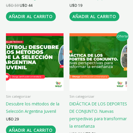
U$D
59
U$D
44
U$D
19
AÑADIR AL CARRITO
AÑADIR AL CARRITO
El
El
¡Oferta!
precio
precio
original
actual
era:
es:
U$D 58.
U$D 51.
Sin categorizar
Sin categorizar
Descubre los métodos de la
DIDÁCTICA DE LOS DEPORTES
Selección Argentina Juvenil
DE CONJUNTO. Nuevas
perspectivas para transformar
U$D
29
la enseñanza
AÑADIR AL CARRITO