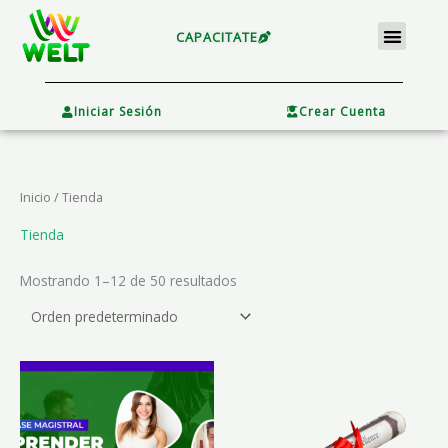
Ir
Menu
al
CAPACITATE
contenido
×
Iniciar Sesión
Crear Cuenta
Inicio
/ Tienda
Tienda
Mostrando 1–12 de 50 resultados