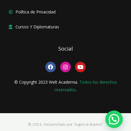
Política de Privacidad
Cursos Y Diplomaturas
Social
F
I
Y
a
n
o
c
s
u
e
t
t
© Copyright 2023 Welt Academia.
Todos los derechos
b
a
u
o
reservados
g
.
b
o
r
e
k
a
m
© 2026, Desarrollado por "Agencia Bianco"