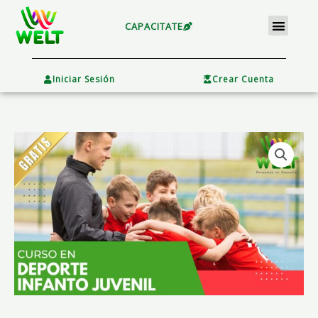
Ir
Menu
al
CAPACITATE
contenido
×
Iniciar Sesión
Crear Cuenta
DEPORTE
INFANTO
JUVENIL
(Klgo.
Emilio
Masabeu,
Mg.
Hector
Talpone)
cantidad