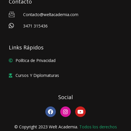
Contacto
Contacto@weltacademia.com
3471 315436
Links Rápidos
Política de Privacidad
Cursos Y Diplomaturas
Social
F
I
Y
a
n
o
c
s
u
e
t
t
© Copyright 2023 Welt Academia.
Todos los derechos
b
a
u