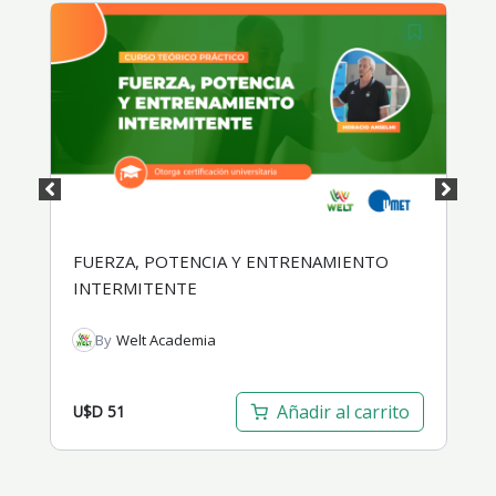
, POTENCIA Y ENTRENAMIENTO
FUTBOL: SISTEMA
ITENTE
t Academia
By
Welt Academia
Añadir al carrito
U$D
19