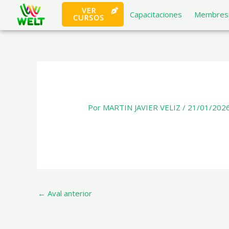
Ir
VER
Capacitaciones
Membresi
CURSOS
al
×
contenido
Por
MARTIN JAVIER VELIZ
/
21/01/202
←
Aval anterior