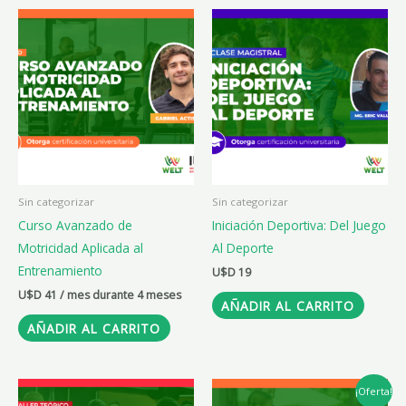
Sin categorizar
Sin categorizar
Curso Avanzado de
Iniciación Deportiva: Del Juego
Motricidad Aplicada al
Al Deporte
Entrenamiento
U$D
19
U$D
41
/ mes durante 4 meses
AÑADIR AL CARRITO
AÑADIR AL CARRITO
El
El
¡Oferta!
precio
precio