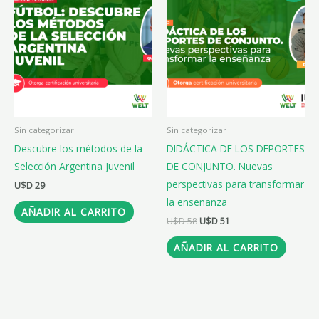
original
actual
era:
es:
U$D 58.
U$D 51.
Sin categorizar
Sin categorizar
Descubre los métodos de la
DIDÁCTICA DE LOS DEPORTES
Selección Argentina Juvenil
DE CONJUNTO. Nuevas
perspectivas para transformar
U$D
29
la enseñanza
AÑADIR AL CARRITO
U$D
58
U$D
51
AÑADIR AL CARRITO