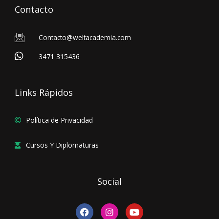
Contacto
Contacto@weltacademia.com
3471 315436
Links Rápidos
Política de Privacidad
Cursos Y Diplomaturas
Social
F
I
Y
a
n
o