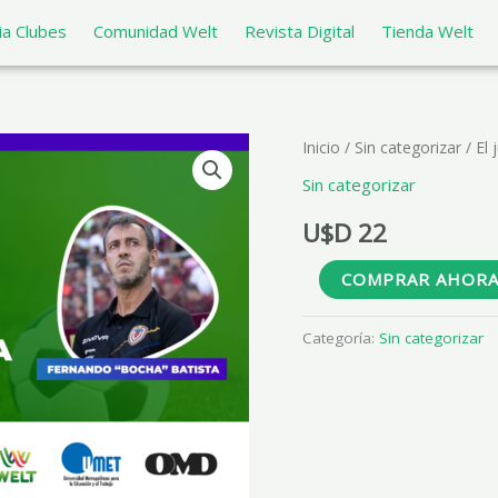
a Clubes
Comunidad Welt
Revista Digital
Tienda Welt
El
Inicio
/
Sin categorizar
/ El
juego
Sin categorizar
estrategico
U$D
22
con
base
COMPRAR AHOR
en
una
Categoría:
Sin categorizar
defensa
agresiva
cantidad