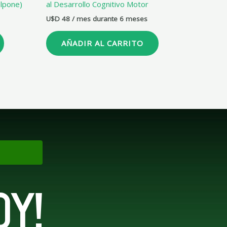
lpone)
al Desarrollo Cognitivo Motor
U$D
48
/ mes durante 6 meses
AÑADIR AL CARRITO
OY!