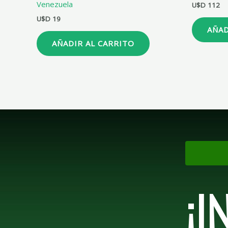
Venezuela
U$D
112
U$D
19
AÑAD
AÑADIR AL CARRITO
¡I