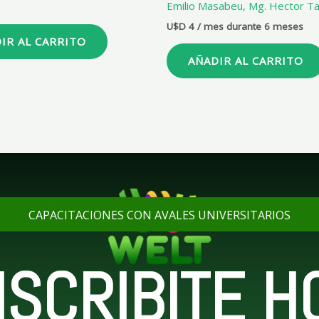
Emilio Masabeu, Mg. Hector Ta
U$D
4
/ mes durante 6 meses
IR AL CARRITO
AÑADIR AL CARRITO
CAPACITACIONES CON AVALES UNIVERSITARIOS
NSCRIBITE H