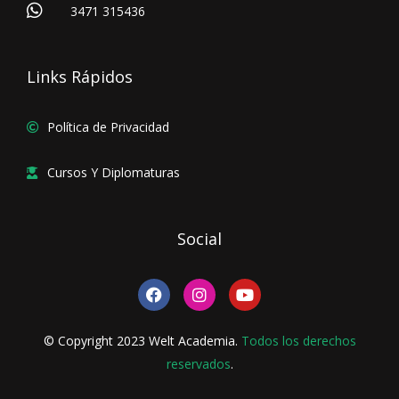
3471 315436
Links Rápidos
Política de Privacidad
Cursos Y Diplomaturas
Social
F
I
Y
a
n
o
c
s
u
e
t
t
© Copyright 2023 Welt Academia.
Todos los derechos
b
a
u
o
reservados
g
.
b
o
r
e
k
a