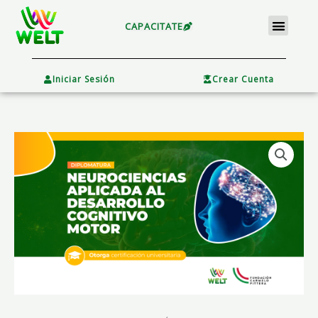
Ir
Menu
al
CAPACITATE
contenido
×
Iniciar Sesión
Crear Cuenta
Diplomatura
en
Neurociencias
Aplicadas
al
Desarrollo
Cognitivo
Motor
(PAGO
UNICO)
cantidad