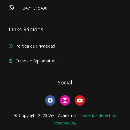
3471 315436
Links Rápidos
Política de Privacidad
Cursos Y Diplomaturas
Social
F
I
Y
a
n
o
c
s
u
e
t
t
© Copyright 2023 Welt Academia.
Todos los derechos
b
a
u
o
reservados
g
.
b
o
r
e