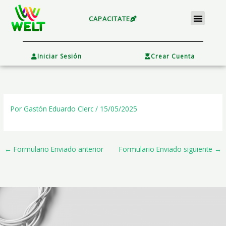
Ir
Menu
al
CAPACITATE
contenido
×
Iniciar Sesión
Crear Cuenta
Por
Gastón Eduardo Clerc
/
15/05/2025
←
Formulario Enviado anterior
Formulario Enviado siguiente
→