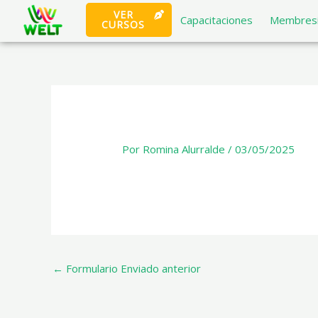
Ir
VER
Capacitaciones
Membresi
CURSOS
al
×
contenido
Por
Romina Alurralde
/
03/05/2025
←
Formulario Enviado anterior