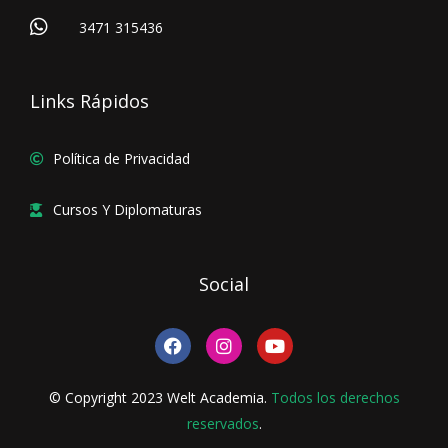
3471 315436
Links Rápidos
Política de Privacidad
Cursos Y Diplomaturas
Social
F
I
Y
a
n
o
c
s
u
e
t
t
© Copyright 2023 Welt Academia.
Todos los derechos
b
a
u
o
reservados
g
.
b
o
r
e