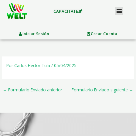
Ir
Menu
al
CAPACITATE
contenido
×
Iniciar Sesión
Crear Cuenta
Por
Carlos Hector Tula
/
05/04/2025
←
Formulario Enviado anterior
Formulario Enviado siguiente
→