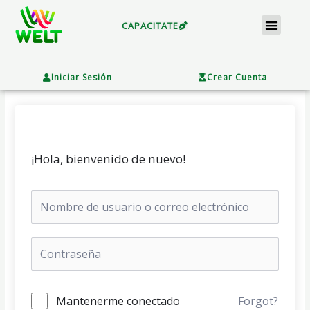
Ir
Menu
al
CAPACITATE
contenido
×
Iniciar Sesión
Crear Cuenta
¡Hola, bienvenido de nuevo!
Mantenerme conectado
Forgot?