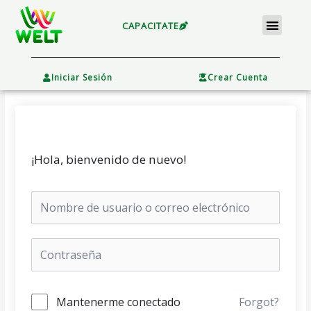
Ir
Menu
al
CAPACITATE
contenido
×
Iniciar Sesión
Crear Cuenta
¡Hola, bienvenido de nuevo!
Mantenerme conectado
Forgot?