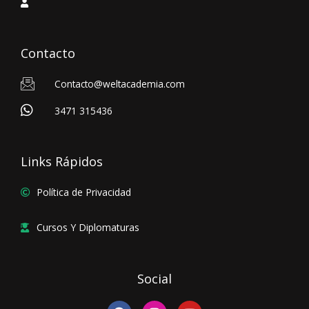
Contacto
Contacto@weltacademia.com
3471 315436
Links Rápidos
Política de Privacidad
Cursos Y Diplomaturas
Social
F
I
Y