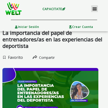
Ir
Menu
al
CAPACITATE
contenido
×
Iniciar Sesión
Crear Cuenta
La importancia del papel de
entrenadores/as en las experiencias del
deportista
Favorito
Compartir