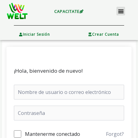
Ir
Menu
al
CAPACITATE
contenido
×
Iniciar Sesión
Crear Cuenta
¡Hola, bienvenido de nuevo!
Mantenerme conectado
Forgot?