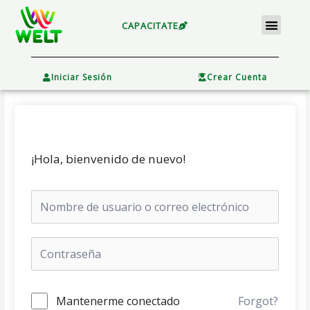
Ir
Menu
al
CAPACITATE
contenido
×
Iniciar Sesión
Crear Cuenta
¡Hola, bienvenido de nuevo!
Mantenerme conectado
Forgot?