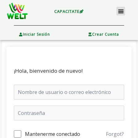
Ir
Menu
al
CAPACITATE
contenido
×
Iniciar Sesión
Crear Cuenta
¡Hola, bienvenido de nuevo!
Mantenerme conectado
Forgot?