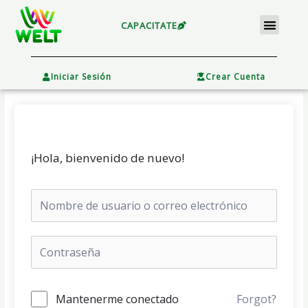
Ir
Menu
al
CAPACITATE
contenido
×
Iniciar Sesión
Crear Cuenta
¡Hola, bienvenido de nuevo!
Mantenerme conectado
Forgot?