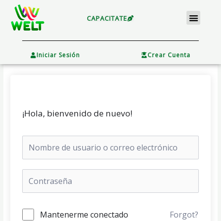
Ir
Menu
al
CAPACITATE
contenido
×
Iniciar Sesión
Crear Cuenta
¡Hola, bienvenido de nuevo!
Mantenerme conectado
Forgot?