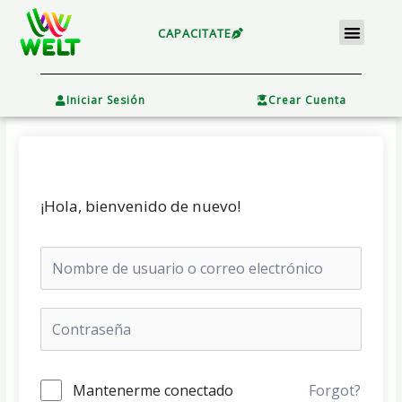
Ir
Menu
al
CAPACITATE
contenido
×
Iniciar Sesión
Crear Cuenta
¡Hola, bienvenido de nuevo!
Mantenerme conectado
Forgot?