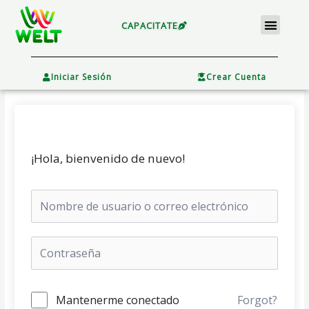
Ir
Menu
al
CAPACITATE
contenido
×
Iniciar Sesión
Crear Cuenta
¡Hola, bienvenido de nuevo!
Mantenerme conectado
Forgot?