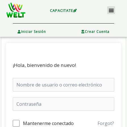
Ir
Menu
al
CAPACITATE
contenido
×
Iniciar Sesión
Crear Cuenta
¡Hola, bienvenido de nuevo!
Mantenerme conectado
Forgot?