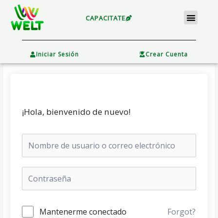
Ir
Menu
al
CAPACITATE
contenido
×
Iniciar Sesión
Crear Cuenta
¡Hola, bienvenido de nuevo!
Mantenerme conectado
Forgot?