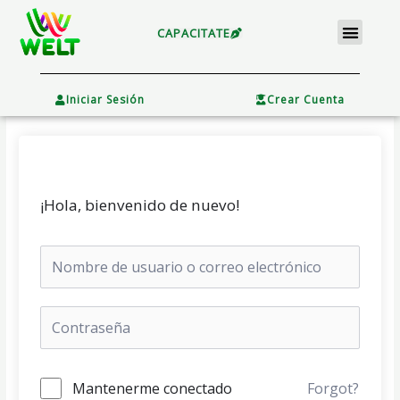
Ir
Menu
al
CAPACITATE
contenido
×
Iniciar Sesión
Crear Cuenta
¡Hola, bienvenido de nuevo!
Mantenerme conectado
Forgot?