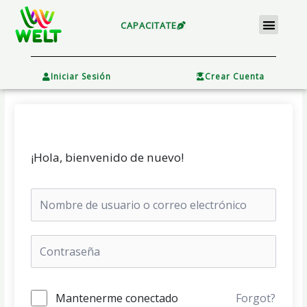
Ir
Menu
al
CAPACITATE
contenido
×
Iniciar Sesión
Crear Cuenta
¡Hola, bienvenido de nuevo!
Mantenerme conectado
Forgot?