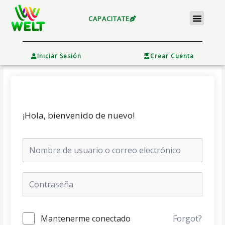
Ir
Menu
al
CAPACITATE
contenido
×
Iniciar Sesión
Crear Cuenta
¡Hola, bienvenido de nuevo!
Mantenerme conectado
Forgot?