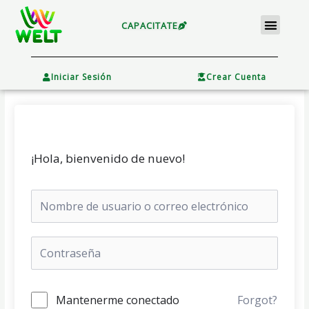
Ir
Menu
al
CAPACITATE
contenido
×
Iniciar Sesión
Crear Cuenta
¡Hola, bienvenido de nuevo!
Mantenerme conectado
Forgot?