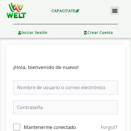
Ir
Menu
al
CAPACITATE
contenido
×
Iniciar Sesión
Crear Cuenta
¡Hola, bienvenido de nuevo!
Mantenerme conectado
Forgot?