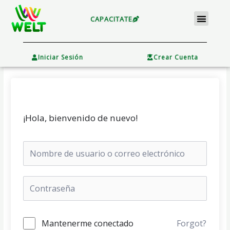
Ir
Menu
al
CAPACITATE
contenido
×
Iniciar Sesión
Crear Cuenta
¡Hola, bienvenido de nuevo!
Mantenerme conectado
Forgot?