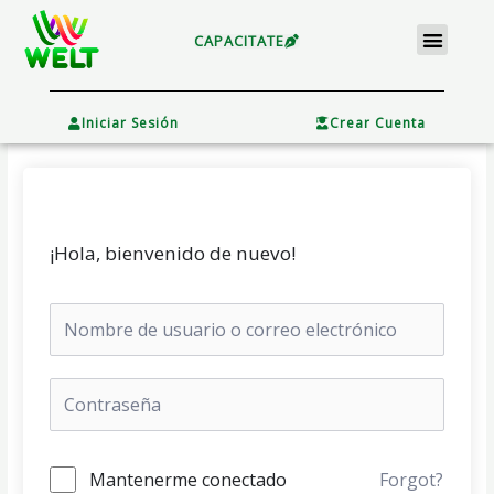
Ir
Menu
al
CAPACITATE
contenido
×
Iniciar Sesión
Crear Cuenta
¡Hola, bienvenido de nuevo!
Mantenerme conectado
Forgot?