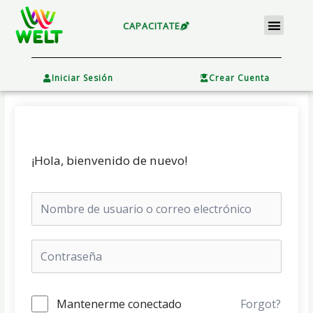
Ir
Menu
al
CAPACITATE
contenido
×
Iniciar Sesión
Crear Cuenta
¡Hola, bienvenido de nuevo!
Mantenerme conectado
Forgot?