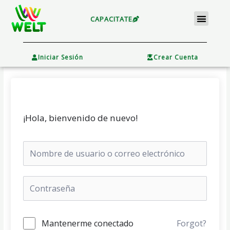
Ir
Menu
al
CAPACITATE
contenido
×
Iniciar Sesión
Crear Cuenta
¡Hola, bienvenido de nuevo!
Mantenerme conectado
Forgot?