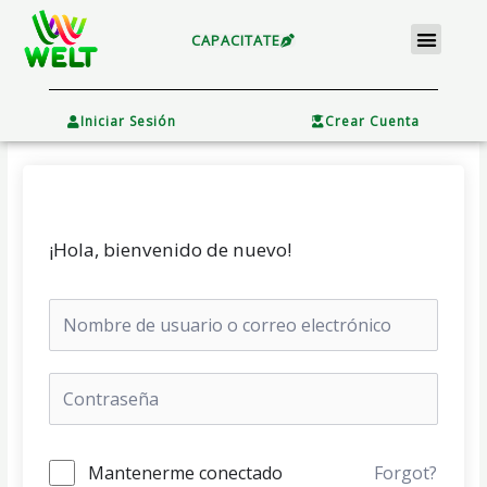
Ir
Menu
al
CAPACITATE
contenido
×
Iniciar Sesión
Crear Cuenta
¡Hola, bienvenido de nuevo!
Mantenerme conectado
Forgot?