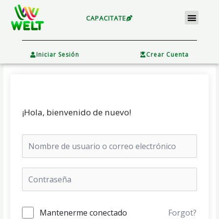
Ir
Menu
al
CAPACITATE
contenido
×
Iniciar Sesión
Crear Cuenta
¡Hola, bienvenido de nuevo!
Mantenerme conectado
Forgot?