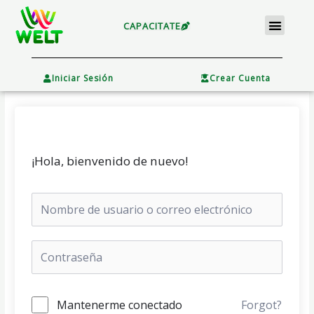
Ir
Menu
al
CAPACITATE
contenido
×
Iniciar Sesión
Crear Cuenta
¡Hola, bienvenido de nuevo!
Mantenerme conectado
Forgot?