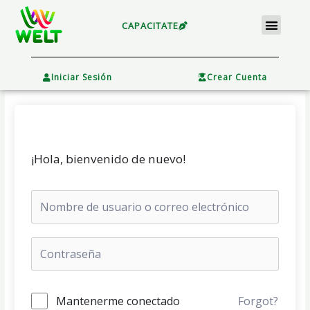
Ir
Menu
al
CAPACITATE
contenido
×
Iniciar Sesión
Crear Cuenta
¡Hola, bienvenido de nuevo!
Mantenerme conectado
Forgot?