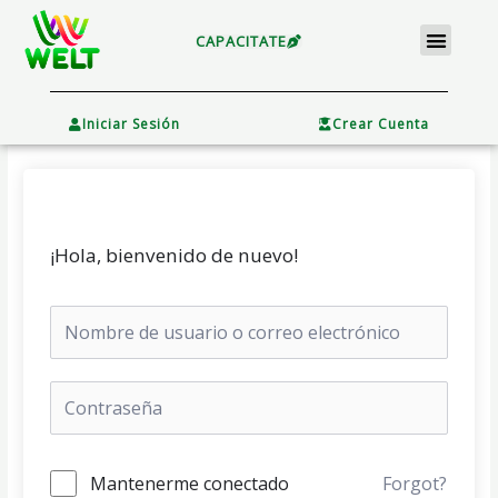
Ir
Menu
al
CAPACITATE
contenido
×
Iniciar Sesión
Crear Cuenta
¡Hola, bienvenido de nuevo!
Mantenerme conectado
Forgot?