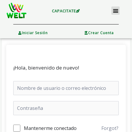
Ir
Menu
al
CAPACITATE
contenido
×
Iniciar Sesión
Crear Cuenta
¡Hola, bienvenido de nuevo!
Mantenerme conectado
Forgot?