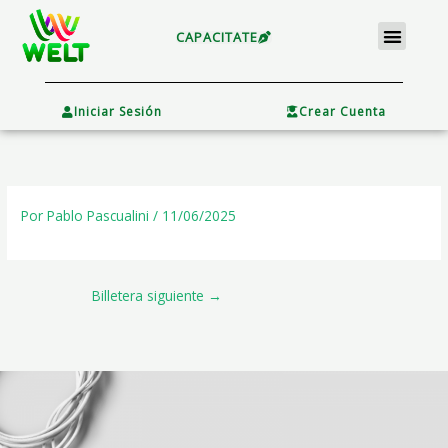
Ir
Menu
al
CAPACITATE
contenido
×
Iniciar Sesión
Crear Cuenta
Por
Pablo Pascualini
/
11/06/2025
Billetera siguiente
→