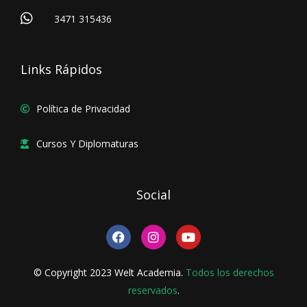
3471 315436
Links Rápidos
Política de Privacidad
Cursos Y Diplomaturas
Social
F
I
Y
a
n
o
c
s
u
e
t
t
© Copyright 2023 Welt Academia.
Todos los derechos
b
a
u
o
reservados
g
.
b
o
r
e