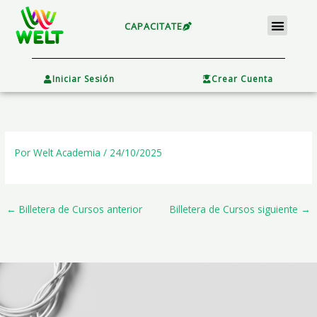
Ir
Menu
al
CAPACITATE
contenido
×
Iniciar Sesión
Crear Cuenta
Por
Welt Academia
/
24/10/2025
←
Billetera de Cursos anterior
Billetera de Cursos siguiente
→