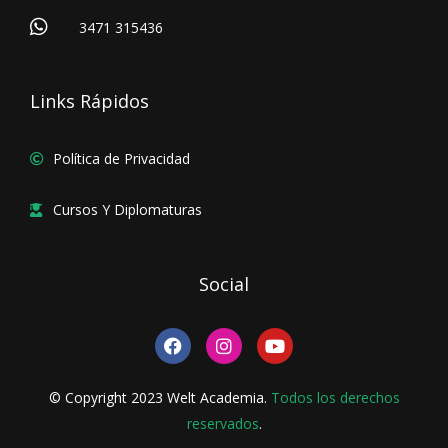
3471 315436
Links Rápidos
Política de Privacidad
Cursos Y Diplomaturas
Social
F
I
Y
a
n
o
c
s
u
e
t
t
© Copyright 2023 Welt Academia.
Todos los derechos
b
a
u
o
reservados
g
.
b
o
r
e