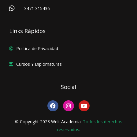
3471 315436
Links Rápidos
Política de Privacidad
Cursos Y Diplomaturas
Social
F
I
Y
a
n
o
c
s
u
e
t
t
© Copyright 2023 Welt Academia.
Todos los derechos
b
a
u
o
reservados
g
.
b
o
r
e