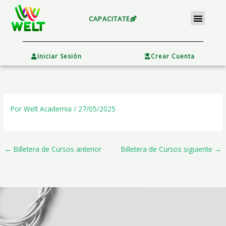
Ir
Menu
al
CAPACITATE
contenido
×
Iniciar Sesión
Crear Cuenta
Por
Welt Academia
/
27/05/2025
←
Billetera de Cursos anterior
Billetera de Cursos siguiente
→