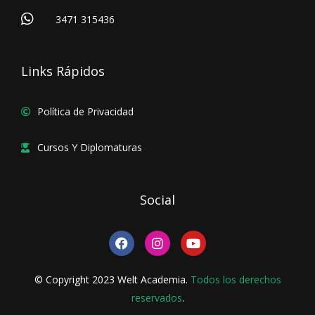
3471 315436
Links Rápidos
Política de Privacidad
Cursos Y Diplomaturas
Social
F
I
Y
a
n
o
c
s
u
e
t
t
© Copyright 2023 Welt Academia.
Todos los derechos
b
a
u
o
reservados
g
.
b
o
r
e