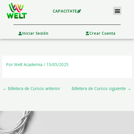
Ir
Menu
al
CAPACITATE
contenido
×
Iniciar Sesión
Crear Cuenta
Por
Welt Academia
/
15/05/2025
←
Billetera de Cursos anterior
Billetera de Cursos siguiente
→