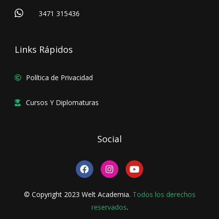
3471 315436
Links Rápidos
Política de Privacidad
Cursos Y Diplomaturas
Social
F
I
Y
a
n
o
c
s
u
e
t
t
© Copyright 2023 Welt Academia.
Todos los derechos
b
a
u
o
reservados
g
.
b
o
r
e