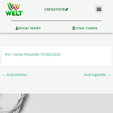
Ir
Menu
al
CAPACITATE
contenido
×
Iniciar Sesión
Crear Cuenta
Por
Tomás Peruchet
/
01/02/2026
←
Aval anterior
Aval siguiente
→