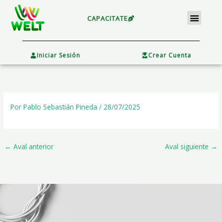
Ir
Menu
al
CAPACITATE
contenido
×
Iniciar Sesión
Crear Cuenta
Por
Pablo Sebastián Pineda
/
28/07/2025
←
Aval anterior
Aval siguiente
→