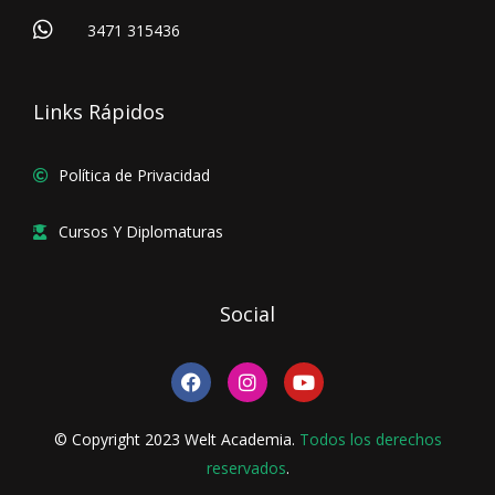
3471 315436
Links Rápidos
Política de Privacidad
Cursos Y Diplomaturas
Social
F
I
Y
a
n
o
c
s
u
e
t
t
© Copyright 2023 Welt Academia.
Todos los derechos
b
a
u
o
reservados
g
.
b
o
r
e