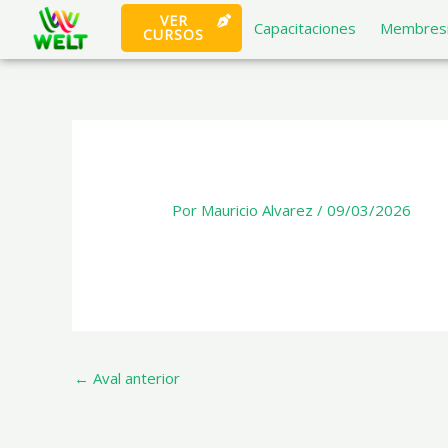
Ir
VER
Capacitaciones
Membresi
CURSOS
al
×
contenido
Por
Mauricio Alvarez
/
09/03/2026
←
Aval anterior