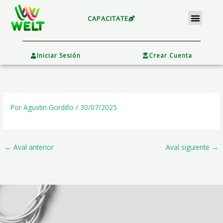
Ir
Menu
al
CAPACITATE
contenido
×
Iniciar Sesión
Crear Cuenta
Por
Agustin Gordillo
/
30/07/2025
←
Aval anterior
Aval siguiente
→