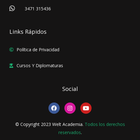
3471 315436
Links Rápidos
Política de Privacidad
Cursos Y Diplomaturas
Social
F
I
Y
a
n
o
c
s
u
e
t
t
© Copyright 2023 Welt Academia.
Todos los derechos
b
a
u
o
reservados
g
.
b
o
r
e