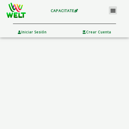
Ir
Menu
al
CAPACITATE
contenido
×
Iniciar Sesión
Crear Cuenta