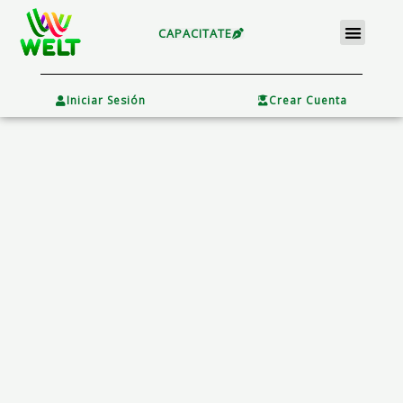
Ir
Menu
al
CAPACITATE
contenido
×
Iniciar Sesión
Crear Cuenta