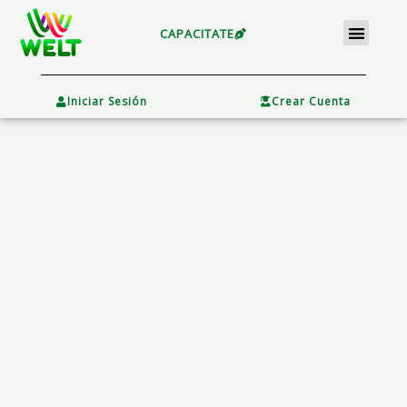
Ir
Menu
al
CAPACITATE
contenido
×
Iniciar Sesión
Crear Cuenta