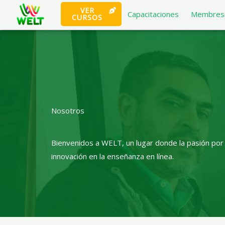
Ir
VER
Capacitaciones
Membresi
CURSOS
al
×
contenido
Nosotros
Bienvenidos a WELT, un lugar donde la pasión por l
innovación en la enseñanza en línea.