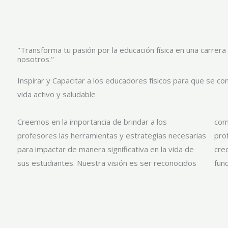
"Transforma tu pasión por la educación física en una carrera
nosotros."
Inspirar y Capacitar a los educadores físicos para que se co
vida activo y saludable
Creemos en la importancia de brindar a los
como un referente mundial en la formación de
profesores las herramientas y estrategias necesarias
profesores de educación física, contribuyendo al
para impactar de manera significativa en la vida de
crecimiento y desarrollo continuo de esta profesión
sus estudiantes. Nuestra visión es ser reconocidos
fun