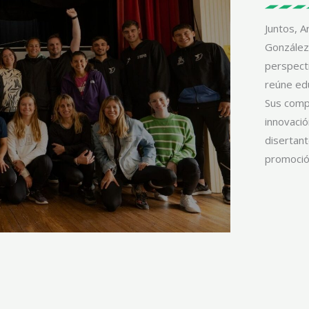
Juntos, A
González
perspect
reúne edu
Sus compr
innovació
disertant
promoció