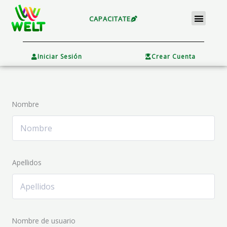
Ir
Menu
al
CAPACITATE
contenido
×
Iniciar Sesión
Crear Cuenta
Nombre
Apellidos
Nombre de usuario